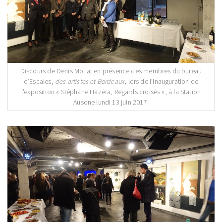
Discours de Denis Mollat en présence des membres du bureau
d’Escales,
des artistes et Bordeaux
, lors de l’inauguration de
l’exposition « Stéphane Hazéra, Regards croisés », à la Station
Ausone lundi 13 juin 2017.